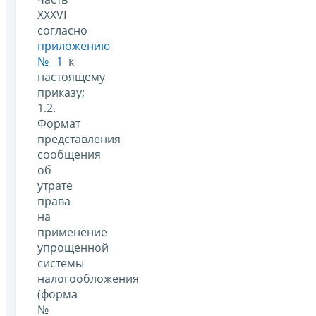
XXXVI
согласно
приложению
№ 1
к
настоящему
приказу;
1.2.
Формат
представления
сообщения
об
утрате
права
на
применение
упрощенной
системы
налогообложения
(форма
№