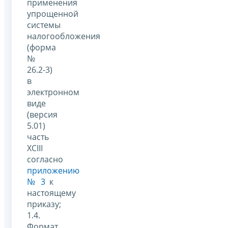
применения
упрощенной
системы
налогообложения
(форма
№
26.2-3)
в
электронном
виде
(версия
5.01)
часть
XCIII
согласно
приложению
№ 3
к
настоящему
приказу;
1.4.
Формат