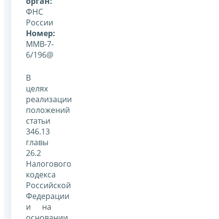
орган:
ФНС
России
Номер:
ММВ-7-
6/196@
В
целях
реализации
положений
статьи
346.13
главы
26.2
Налогового
кодекса
Российской
Федерации
и на
основании