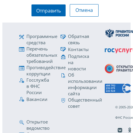
Отмена
Отправить
Программные
Обратная
средства
связь
Перечень
Контакты
обязательных
Подписка
требований
на
Противодействие
новости
коррупции
Об
Госслужба
использовании
в ФНС
информации
России
сайта
Вакансии
Общественный
совет
© 2005-202
ФНС Росси
Открытое
ведомство