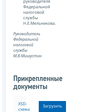
руководителя
Федеральной
налоговой
службы
Н.Е.Мельникова.
Руководитель
Федеральной
налоговой
службы
М.В.Мишустин
Прикрепленные
документы
XSD-
Загрузить
схема