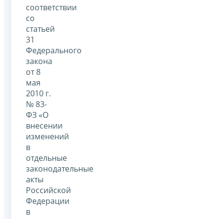
соответствии
со
статьей
31
Федерального
закона
от 8
мая
2010 г.
№ 83-
ФЗ «О
внесении
изменений
в
отдельные
законодательные
акты
Российской
Федерации
в