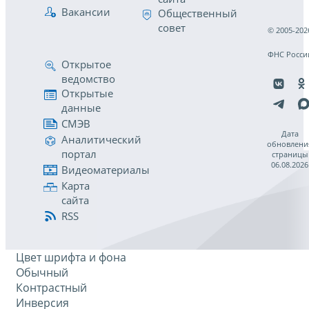
Вакансии
Общественный
совет
© 2005-202
ФНС Росси
Открытое
ведомство
Открытые
данные
СМЭВ
Дата
Аналитический
обновлени
портал
страницы
06.08.2026
Видеоматериалы
Карта
сайта
RSS
Цвет шрифта и фона
Обычный
Контрастный
Инверсия