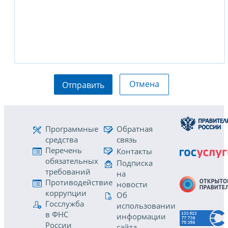
Отмена
Отправить
Программные
Обратная
средства
связь
Перечень
Контакты
обязательных
Подписка
требований
на
Противодействие
новости
коррупции
Об
Госслужба
использовании
в ФНС
информации
России
сайта