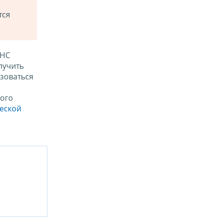
тся
ФНС
лучить
зоваться
ого
ческой