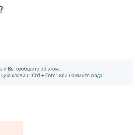
?
сли Вы сообщите об этом.
цию клавиш: Ctrl + Enter или нажмите
сюда
.