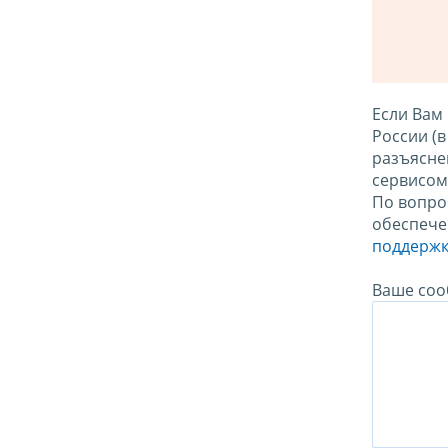
Если Вам
России (
разъясне
сервисо
По вопро
обеспече
поддержк
Ваше соо