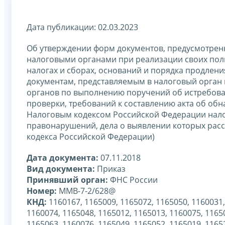
Дата публикации: 02.03.2023
Об утверждении форм документов, предусмотрен
налоговыми органами при реализации своих пол
налогах и сборах, оснований и порядка продлен
документам, представляемым в налоговый орган 
органов по выполнению поручений об истребован
проверки, требований к составлению акта об об
Налоговым кодексом Российской Федерации нал
правонарушений, дела о выявлении которых расс
кодекса Российской Федерации)
Дата документа:
07.11.2018
Вид документа:
Приказ
Принявший орган:
ФНС России
Номер:
ММВ-7-2/628@
КНД:
1160167, 1165009, 1165072, 1165050, 1160031,
1160074, 1165048, 1165012, 1165013, 1160075, 1165
1165063, 1160076, 1165049, 1165052, 1165019, 1165