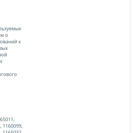
льзуемых
ом о
бований к
вых
вой
х
огового
165011,
, 1160099,
, 1165032,