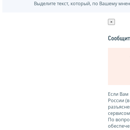
Выделите текст, который, по Вашему мне
×
Сообщит
Если Вам
России (
разъясне
сервисо
По вопро
обеспече