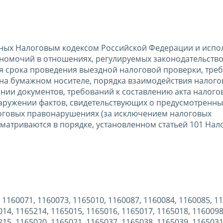
ных Налоговым кодексом Российской Федерации и испо
номочий в отношениях, регулируемых законодательств
ия срока проведения выездной налоговой проверки, тре
на бумажном носителе, порядка взаимодействия налого
ии документов, требований к составлению акта налого
наружении фактов, свидетельствующих о предусмотренны
оговых правонарушениях (за исключением налоговых
матриваются в порядке, установленном статьей 101 Нал
 1160071, 1160073, 1165010, 1160087, 1160084, 1160085, 1
014, 1165214, 1165015, 1165016, 1165017, 1165018, 1160098
215, 1165020, 1165021, 1165037, 1165038, 1165039, 1165031