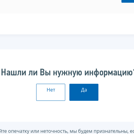
Нашли ли Вы нужную информацию
Нет
Да
йте опечатку или неточность, мы будем признательны, е