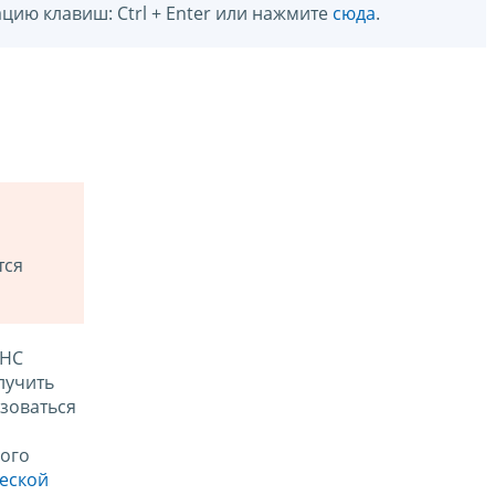
цию клавиш: Ctrl + Enter или нажмите
сюда
.
тся
ФНС
лучить
зоваться
ого
ческой