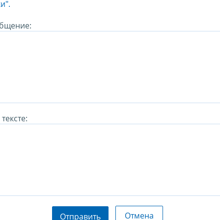
и".
бщение:
тексте:
Отмена
Отправить