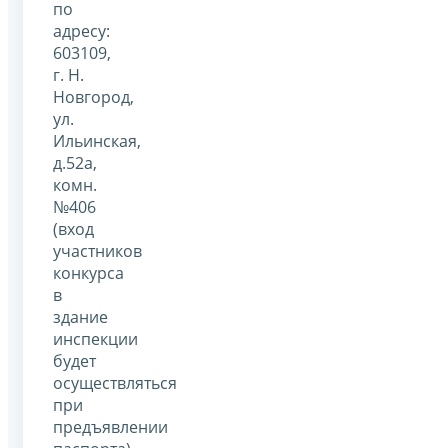
по
адресу:
603109,
г. Н.
Новгород,
ул.
Ильинская,
д.52а,
комн.
№406
(вход
участников
конкурса
в
здание
инспекции
будет
осуществляться
при
предъявлении