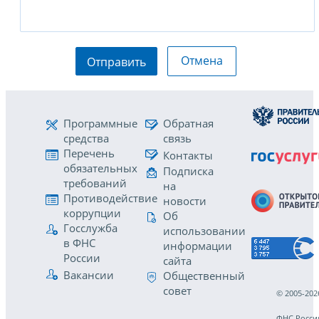
Отмена
Отправить
Программные
Обратная
средства
связь
Перечень
Контакты
обязательных
Подписка
требований
на
Противодействие
новости
коррупции
Об
Госслужба
использовании
в ФНС
информации
России
сайта
Вакансии
Общественный
совет
© 2005-202
ФНС Росси