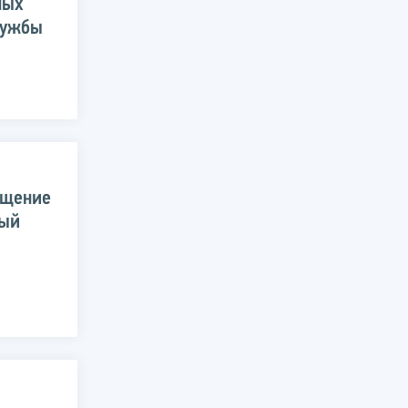
ных
лужбы
ещение
вый