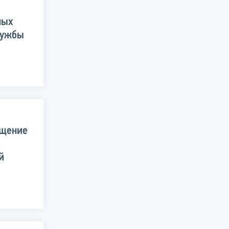
ных
лужбы
ещение
й