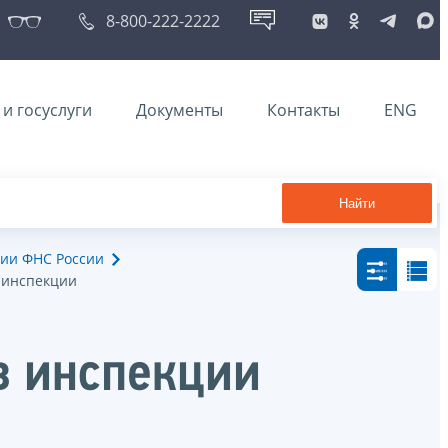
8-800-222-2222
и госуслуги
Документы
Контакты
ENG
Найти
ии ФНС России
в инспекции
в инспекции