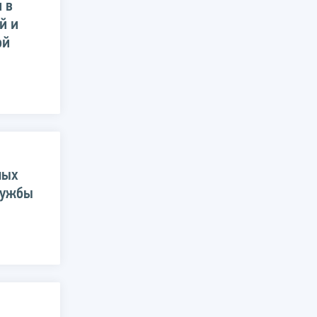
 в
й и
ой
ных
лужбы