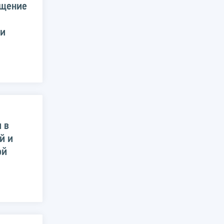
ещение
 и
 в
й и
ой