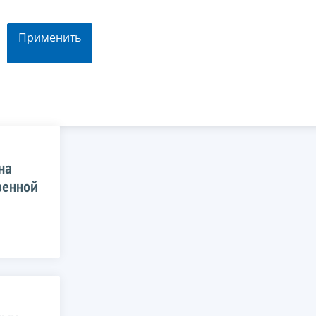
Применить
на
венной