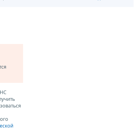
тся
ФНС
лучить
зоваться
ого
ческой