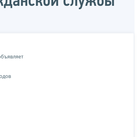
ажданской службы
объявляет
тодов