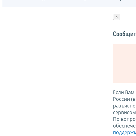
×
Сообщит
Если Вам
России (
разъясне
сервисо
По вопро
обеспече
поддержк