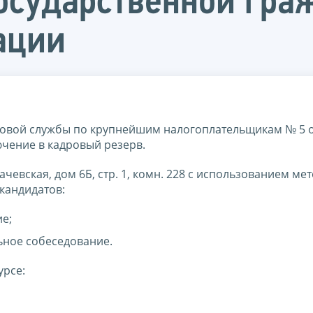
осударственной гр
ации
овой службы по крупнейшим налогоплательщикам № 5 
ючение в кадровый резерв.
угачевская, дом 6Б, стр. 1, комн. 228 с использованием ме
кандидатов:
ие;
льное собеседование.
урсе: