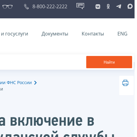
8-800-222-2222
и госуслуги
Документы
Контакты
ENG
Найти
ии ФНС России
ии
на включение в