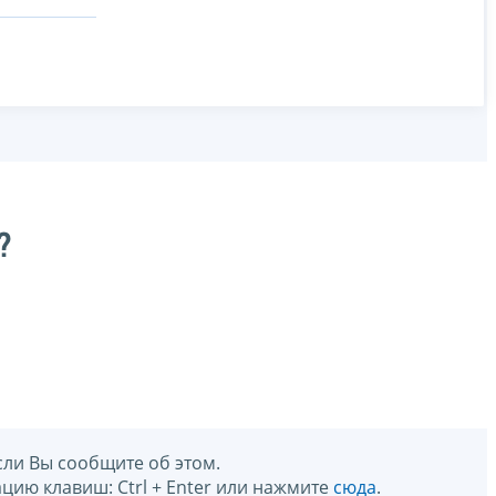
?
сли Вы сообщите об этом.
цию клавиш: Ctrl + Enter или нажмите
сюда
.