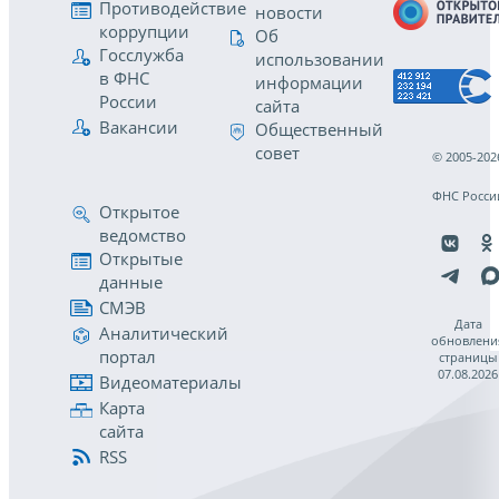
Противодействие
новости
коррупции
Об
Госслужба
использовании
в ФНС
информации
России
сайта
Вакансии
Общественный
совет
© 2005-202
ФНС Росси
Открытое
ведомство
Открытые
данные
СМЭВ
Дата
Аналитический
обновлени
портал
страницы
07.08.2026
Видеоматериалы
Карта
сайта
RSS