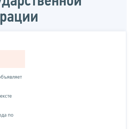
ударственной
ерации
объявляет
ексте
ода по