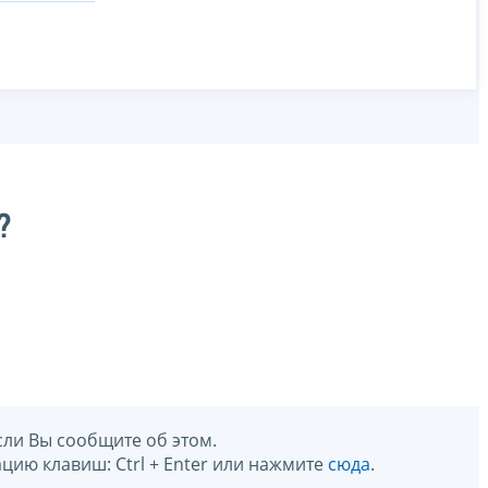
?
сли Вы сообщите об этом.
цию клавиш: Ctrl + Enter или нажмите
сюда
.