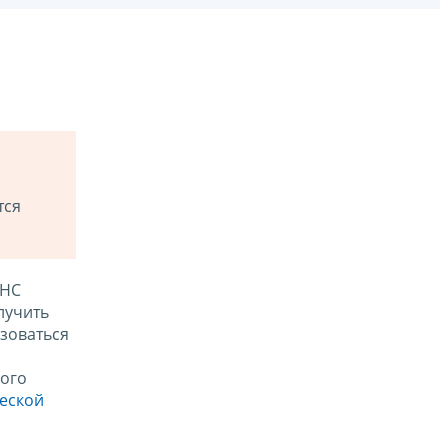
тся
ФНС
лучить
зоваться
ого
ческой