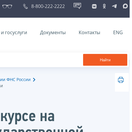
8-800-222-2222
и госуслуги
Документы
Контакты
ENG
Найти
ии ФНС России
ии
курсе на