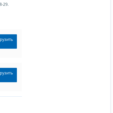
8-29.
рузить
рузить