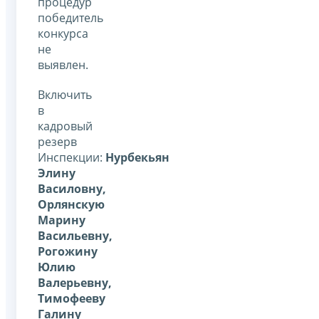
процедур
победитель
конкурса
не
выявлен.
Включить
в
кадровый
резерв
Инспекции:
Нурбекьян
Элину
Василовну,
Орлянскую
Марину
Васильевну,
Рогожину
Юлию
Валерьевну,
Тимофееву
Галину