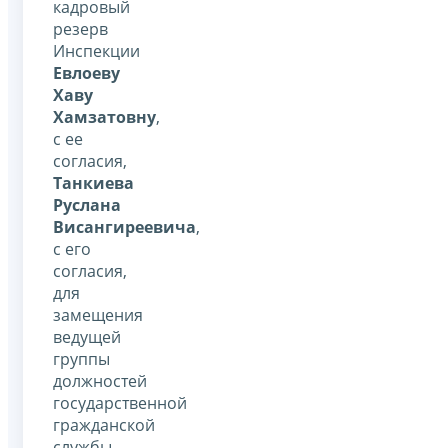
кадровый
резерв
Инспекции
Евлоеву
Хаву
Хамзатовну
,
с ее
согласия,
Танкиева
Руслана
Висангиреевича
,
с его
согласия,
для
замещения
ведущей
группы
должностей
государственной
гражданской
службы.