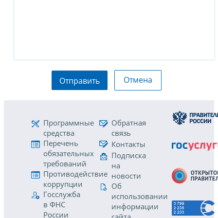
Отмена
Отправить
Программные
Обратная
средства
связь
Перечень
Контакты
обязательных
Подписка
требований
на
Противодействие
новости
коррупции
Об
Госслужба
использовании
в ФНС
информации
России
сайта