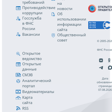
требований
на
Противодействие
новости
коррупции
Об
Госслужба
использовании
в ФНС
информации
России
сайта
Вакансии
Общественный
совет
© 2005-202
ФНС Росси
Открытое
ведомство
Открытые
данные
СМЭВ
Дата
Аналитический
обновлени
портал
страницы
07.08.2026
Видеоматериалы
Карта
сайта
RSS