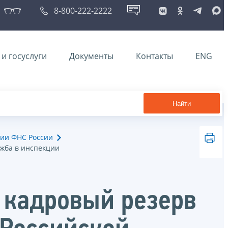
8-800-222-2222
и госуслуги
Документы
Контакты
ENG
Найти
ии ФНС России
ужба в инспекции
в кадровый резерв