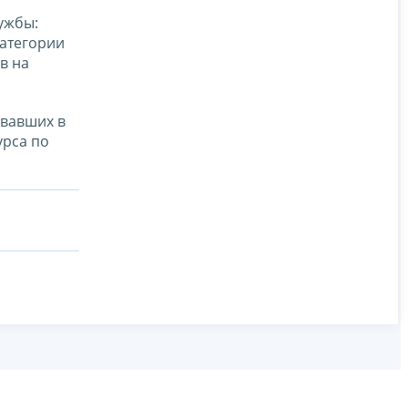
ужбы:
категории
в на
овавших в
урса по