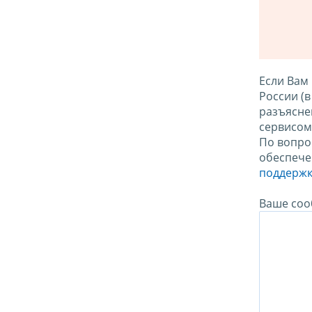
Если Вам
России (
разъясне
сервисо
По вопро
обеспече
поддержк
Ваше соо