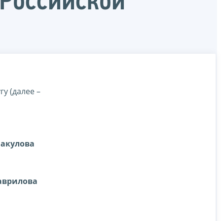
 Российской
у (далее –
акулова
аврилова