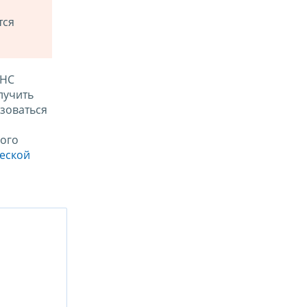
тся
ФНС
лучить
зоваться
ого
ческой