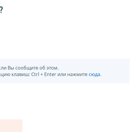
?
сли Вы сообщите об этом.
цию клавиш: Ctrl + Enter или нажмите
сюда
.