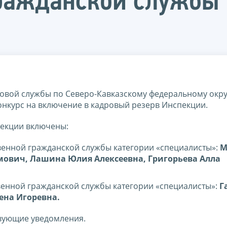
гражданской службы
вой службы по Северо-Кавказскому федеральному округ
конкурс на включение в кадровый резерв Инспекции.
пекции включены:
венной гражданской службы категории «специалисты»:
М
мович, Лашина Юлия Алексеевна, Григорьева Алла
венной гражданской службы категории «специалисты»:
Г
ена Игоревна.
твующие уведомления.