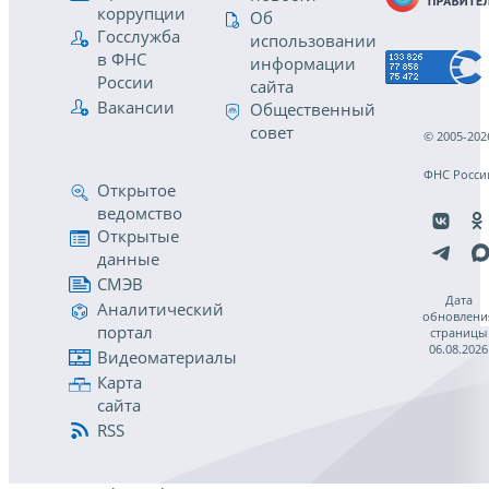
коррупции
Об
Госслужба
использовании
в ФНС
информации
России
сайта
Вакансии
Общественный
совет
© 2005-202
ФНС Росси
Открытое
ведомство
Открытые
данные
СМЭВ
Дата
Аналитический
обновлени
портал
страницы
06.08.2026
Видеоматериалы
Карта
сайта
RSS