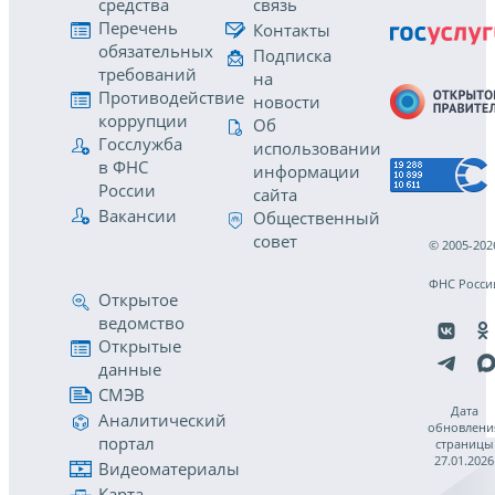
средства
связь
Перечень
Контакты
обязательных
Подписка
требований
на
Противодействие
новости
коррупции
Об
Госслужба
использовании
в ФНС
информации
России
сайта
Вакансии
Общественный
совет
© 2005-202
ФНС Росси
Открытое
ведомство
Открытые
данные
СМЭВ
Дата
Аналитический
обновлени
портал
страницы
27.01.2026
Видеоматериалы
Карта