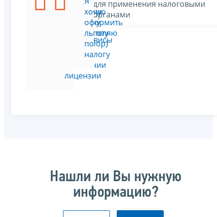
Я
Я
для применения налоговыми
использую
хочу
органами
скважину
оформить
(осуществляю
льготу
Все сервисы
водозабор)
по
на
налогу
основании
лицензии
Нашли ли Вы нужную
информацию?