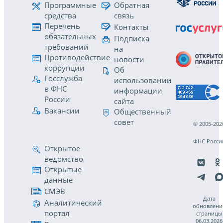
Программные
Обратная
средства
связь
Перечень
Контакты
обязательных
Подписка
требований
на
Противодействие
новости
коррупции
Об
Госслужба
использовании
в ФНС
информации
России
сайта
Вакансии
Общественный
совет
© 2005-202
ФНС Росси
Открытое
ведомство
Открытые
данные
СМЭВ
Дата
Аналитический
обновлени
портал
страницы
06.03.2026