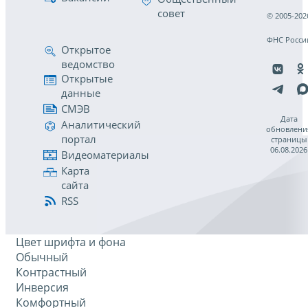
совет
© 2005-202
ФНС Росси
Открытое
ведомство
Открытые
данные
СМЭВ
Дата
Аналитический
обновлени
портал
страницы
06.08.2026
Видеоматериалы
Карта
сайта
RSS
Цвет шрифта и фона
Обычный
Контрастный
Инверсия
Комфортный