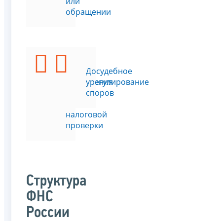
или
обращении
Подать
Досудебное
возражения
урегулирование
на
споров
акт
налоговой
проверки
Структура
ФНС
России