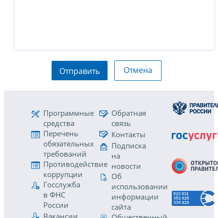
Отмена
Отправить
Программные
Обратная
средства
связь
Перечень
Контакты
обязательных
Подписка
требований
на
Противодействие
новости
коррупции
Об
Госслужба
использовании
в ФНС
информации
России
сайта
Вакансии
Общественный