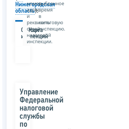
номер,
выбранное
Нижегородская
адрес
время
область
):
и
в
реквизиты
налоговую
своей
инспекцию.
Список
Карта
налоговой
инспекций
инспекции.
Управление
Федеральной
налоговой
службы
по