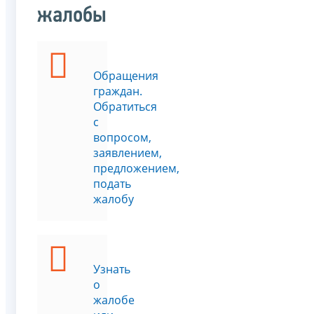
жалобы
Обращения
граждан.
Обратиться
с
вопросом,
заявлением,
предложением,
подать
жалобу
Узнать
о
жалобе