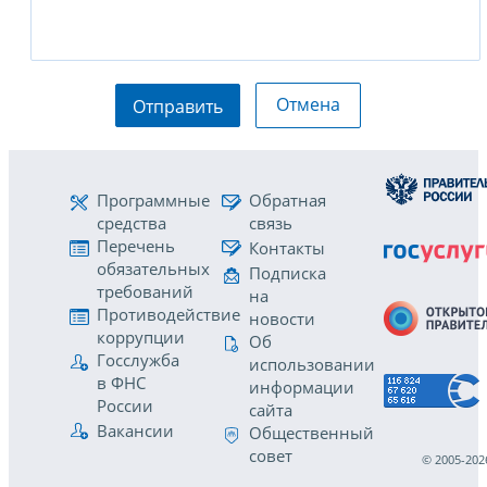
Отмена
Отправить
Программные
Обратная
средства
связь
Перечень
Контакты
обязательных
Подписка
требований
на
Противодействие
новости
коррупции
Об
Госслужба
использовании
в ФНС
информации
России
сайта
Вакансии
Общественный
совет
© 2005-202