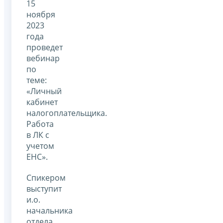
15
ноября
2023
года
проведет
вебинар
по
теме:
«Личный
кабинет
налогоплательщика.
Работа
в ЛК с
учетом
ЕНС».
Спикером
выступит
и.о.
начальника
отдела