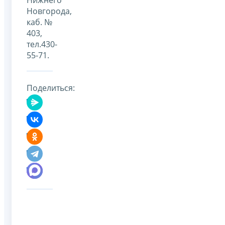
Новгорода,
каб. №
403,
тел.430-
55-71.
Поделиться: