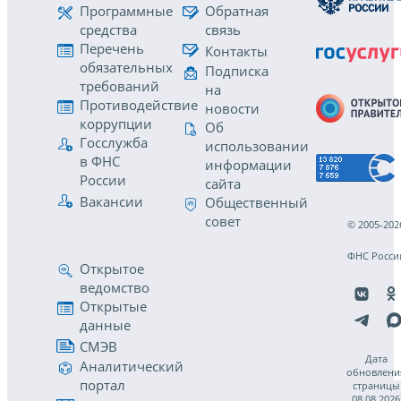
Программные
Обратная
средства
связь
Перечень
Контакты
обязательных
Подписка
требований
на
Противодействие
новости
коррупции
Об
Госслужба
использовании
в ФНС
информации
России
сайта
Вакансии
Общественный
совет
© 2005-202
ФНС Росси
Открытое
ведомство
Открытые
данные
СМЭВ
Дата
Аналитический
обновлени
портал
страницы
08.08.2026