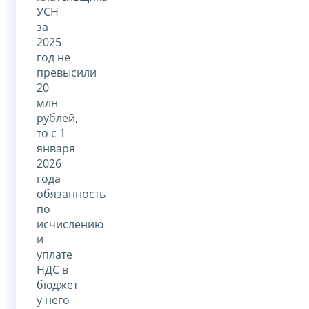
УСН
за
2025
год не
превысили
20
млн
рублей,
то с 1
января
2026
года
обязанность
по
исчислению
и
уплате
НДС в
бюджет
у него