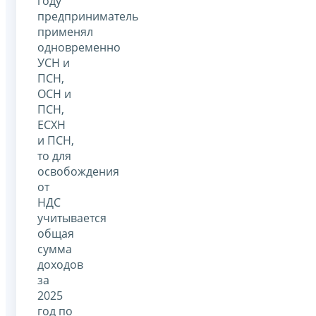
году
предприниматель
применял
одновременно
УСН и
ПСН,
ОСН и
ПСН,
ЕСХН
и ПСН,
то для
освобождения
от
НДС
учитывается
общая
сумма
доходов
за
2025
год по