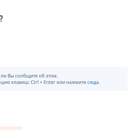
?
сли Вы сообщите об этом.
цию клавиш: Ctrl + Enter или нажмите
сюда
.