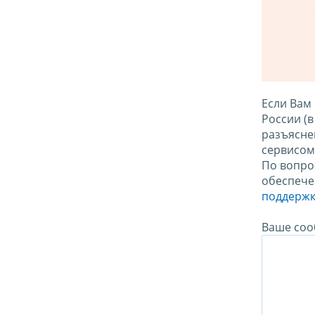
Если Вам
России (
разъясне
сервисо
По вопро
обеспече
поддержк
Ваше соо