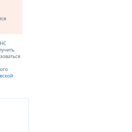
тся
ФНС
лучить
зоваться
ого
ческой