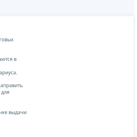
говых
.
аются в
ариуса.
направить
 для
ы
чке выдачи