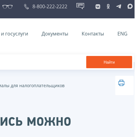
8-800-222-2222
и госуслуги
Документы
Контакты
ENG
Найти
алы для налогоплательщиков
пись можно