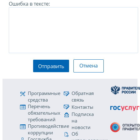
Ошибка в тексте:
Отмена
Отправить
Программные
Обратная
средства
связь
Перечень
Контакты
обязательных
Подписка
требований
на
Противодействие
новости
коррупции
Об
Госслужба