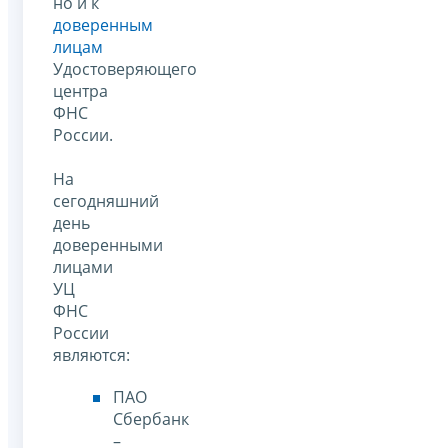
но и к
доверенным
лицам
Удостоверяющего
центра
ФНС
России.
На
сегодняшний
день
доверенными
лицами
УЦ
ФНС
России
являются:
ПАО
Сбербанк
–