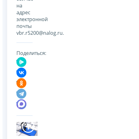
на
адрес
электронной
почты
vbr.r5200@nalog.ru.
Поделиться: