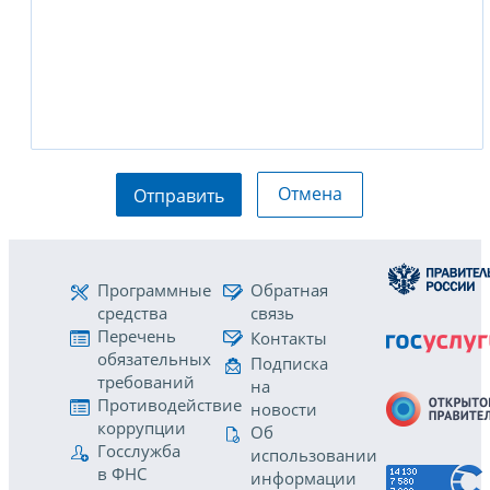
Отмена
Отправить
Программные
Обратная
средства
связь
Перечень
Контакты
обязательных
Подписка
требований
на
Противодействие
новости
коррупции
Об
Госслужба
использовании
в ФНС
информации