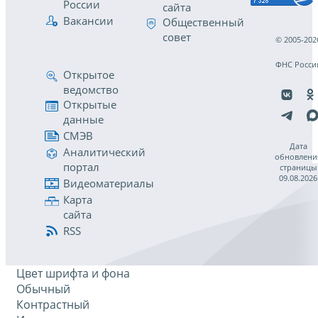
России
сайта
Вакансии
Общественный
совет
© 2005-202
ФНС Росси
Открытое
ведомство
Открытые
данные
СМЭВ
Дата
Аналитический
обновлени
портал
страницы
09.08.2026
Видеоматериалы
Карта
сайта
RSS
Цвет шрифта и фона
Обычный
Контрастный