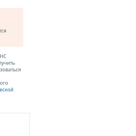
тся
ФНС
лучить
зоваться
ого
ческой