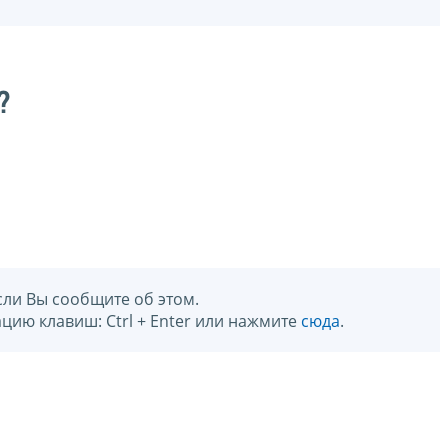
?
сли Вы сообщите об этом.
цию клавиш: Ctrl + Enter или нажмите
сюда
.