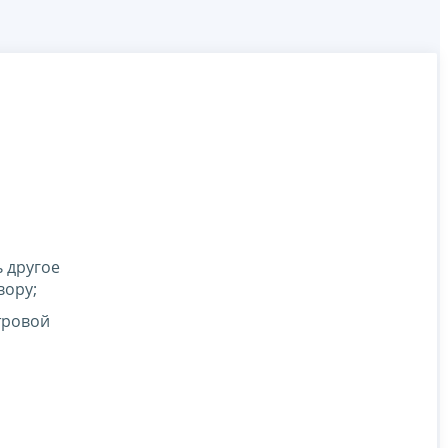
 другое
вору;
тровой