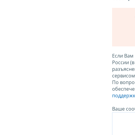
Если Вам
России (
разъясне
сервисо
По вопро
обеспече
поддержк
Ваше соо