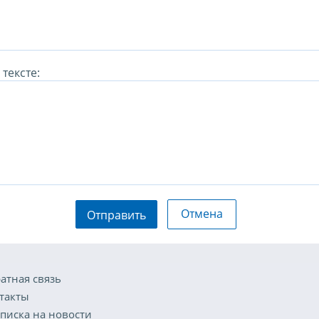
тексте:
Отмена
Отправить
атная связь
такты
писка на новости