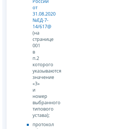
России
от
31.08.2020
№ЕД-7-
14/617@
(на
странице
001
в
п.2
которого
указываются
значение
«3»
и
номер
выбранного
типового
устава);
протокол