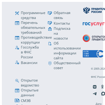
Программные
Обратная
средства
связь
Перечень
Контакты
обязательных
Подписка
требований
на
Противодействие
новости
коррупции
Об
Госслужба
использовании
в ФНС
информации
России
сайта
Вакансии
Общественный
совет
© 2005-202
ФНС Росси
Открытое
ведомство
Открытые
данные
СМЭВ
Дата