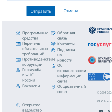
Отмена
Отправить
Программные
Обратная
средства
связь
Перечень
Контакты
обязательных
Подписка
требований
на
Противодействие
новости
коррупции
Об
Госслужба
использовании
в ФНС
информации
России
сайта
Вакансии
Общественный
совет
© 2005-202
ФНС Росси
Открытое
ведомство