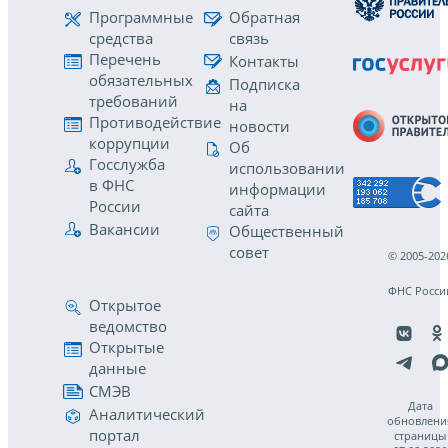
Программные
Обратная
средства
связь
Перечень
Контакты
обязательных
Подписка
требований
на
Противодействие
новости
коррупции
Об
Госслужба
использовании
в ФНС
информации
России
сайта
Вакансии
Общественный
совет
© 2005-202
ФНС Росси
Открытое
ведомство
Открытые
данные
СМЭВ
Дата
Аналитический
обновлени
портал
страницы