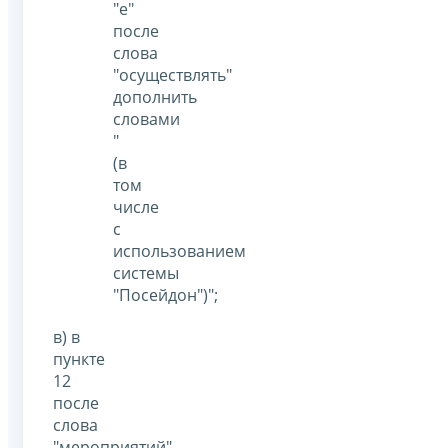
"е"
после
слова
"осуществлять"
дополнить
словами
"
(в
том
числе
с
использованием
системы
"Посейдон")";
в) в
пункте
12
после
слова
"мероприятий"