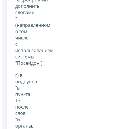
дополнить
словами
"
(направленном
в том
числе
с
использованием
системы
"Посейдон")";
г) в
подпункте
"в"
пункта
13
после
слов
"и
органы,