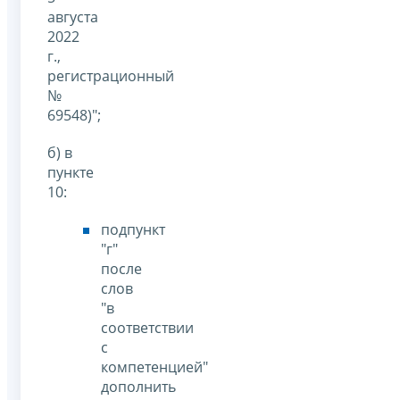
августа
2022
г.,
регистрационный
№
69548)";
б) в
пункте
10:
подпункт
"г"
после
слов
"в
соответствии
с
компетенцией"
дополнить