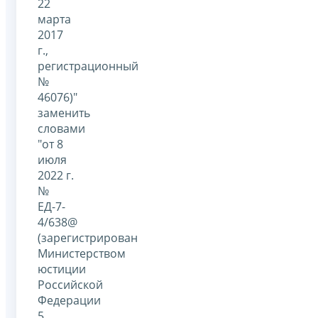
22
марта
2017
г.,
регистрационный
№
46076)"
заменить
словами
"от 8
июля
2022 г.
№
ЕД-7-
4/638@
(зарегистрирован
Министерством
юстиции
Российской
Федерации
5