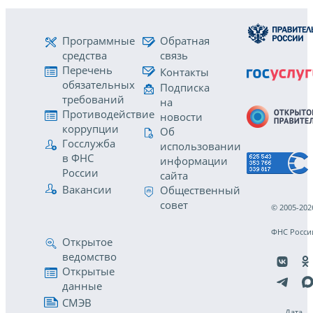
Программные
Обратная
средства
связь
Перечень
Контакты
обязательных
Подписка
требований
на
Противодействие
новости
коррупции
Об
Госслужба
использовании
в ФНС
информации
России
сайта
Вакансии
Общественный
совет
© 2005-202
ФНС Росси
Открытое
ведомство
Открытые
данные
СМЭВ
Дата