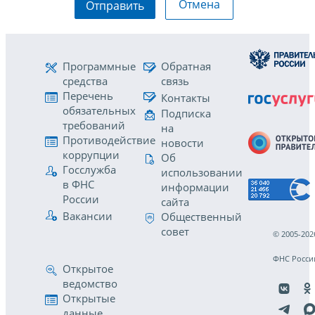
Отмена
Отправить
Программные
Обратная
средства
связь
Перечень
Контакты
обязательных
Подписка
требований
на
Противодействие
новости
коррупции
Об
Госслужба
использовании
в ФНС
информации
России
сайта
Вакансии
Общественный
совет
© 2005-202
ФНС Росси
Открытое
ведомство
Открытые
данные