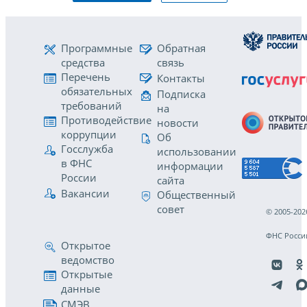
Программные
Обратная
средства
связь
Перечень
Контакты
обязательных
Подписка
требований
на
Противодействие
новости
коррупции
Об
Госслужба
использовании
в ФНС
информации
России
сайта
Вакансии
Общественный
совет
© 2005-202
ФНС Росси
Открытое
ведомство
Открытые
данные
СМЭВ