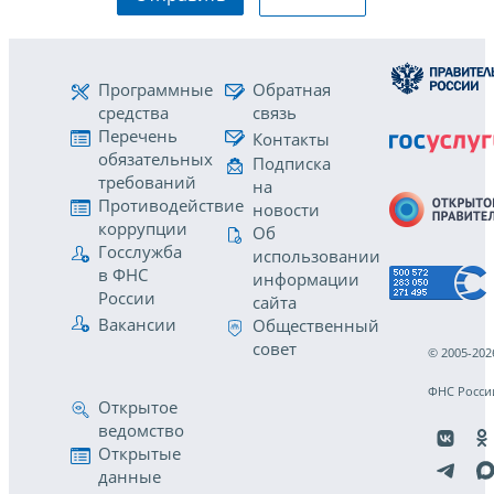
Программные
Обратная
средства
связь
Перечень
Контакты
обязательных
Подписка
требований
на
Противодействие
новости
коррупции
Об
Госслужба
использовании
в ФНС
информации
России
сайта
Вакансии
Общественный
совет
© 2005-202
ФНС Росси
Открытое
ведомство
Открытые
данные