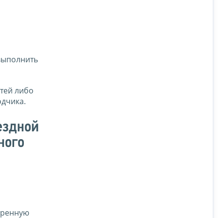
выполнить
стей либо
одчика.
ездной
ного
тренную