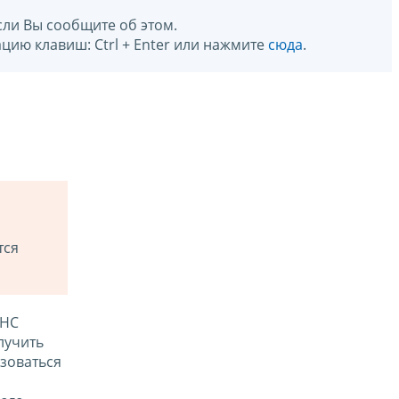
сли Вы сообщите об этом.
цию клавиш: Ctrl + Enter или нажмите
сюда
.
тся
ФНС
лучить
зоваться