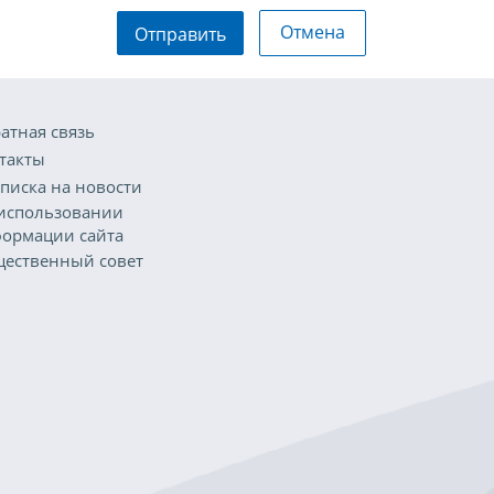
Отмена
Отправить
атная связь
такты
писка на новости
использовании
ормации сайта
ественный совет