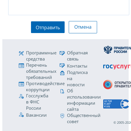
Отмена
Отправить
Программные
Обратная
средства
связь
Перечень
Контакты
обязательных
Подписка
требований
на
Противодействие
новости
коррупции
Об
Госслужба
использовании
в ФНС
информации
России
сайта
Вакансии
Общественный
совет
© 2005-202