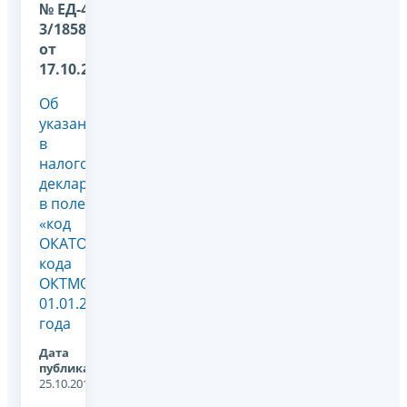
№ ЕД-4-
3/18585@
от
17.10.2013
Об
указании
в
налоговых
декларациях
в поле
«код
ОКАТО»
кода
ОКТМО с
01.01.2014
года
Дата
публикации:
25.10.2013