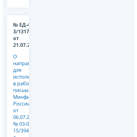
№ ЕД-4-
3/13177@
от
21.07.2016
О
направлении
для
использования
в работе
письма
Минфина
России
от
06.07.2016
№ 03-07-
15/39436