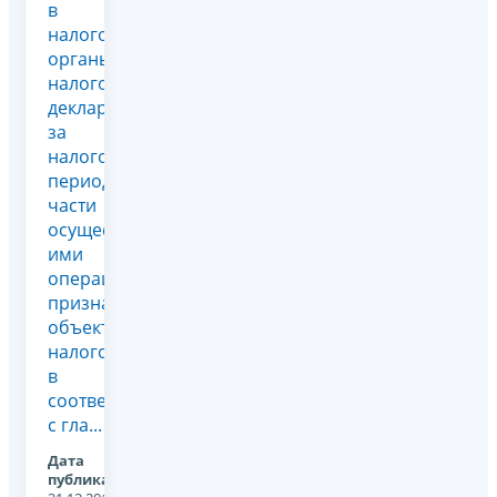
в
налоговые
органы
налоговой
декларации
за
налоговый
период в
части
осуществляемых
ими
операций,
признаваемых
объектом
налогообложения
в
соответствии
с гла...
Дата
публикации: