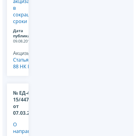
акцизам
в
сокращенные
сроки
Дата
публикации:
09.08.2018
Акцизы,
Статья
88 НК РФ
№ ЕД-4-
15/4479@
от
07.03.2018
О
направлении