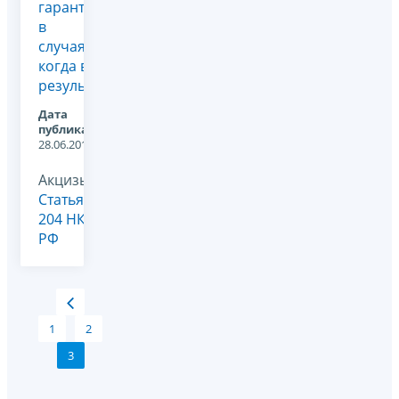
гарантии
в
случаях,
когда в
результат...
Дата
публикации:
28.06.2013
Акцизы,
Статья
204 НК
РФ
1
2
3