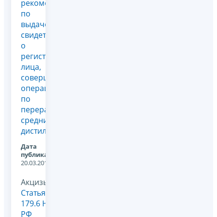
рекомендаций
по
выдаче
свидетельства
о
регистрации
лица,
совершающего
операции
по
переработке
средних
дистиллятов
Дата
публикации:
20.03.2018
Акцизы,
Статья
179.6 НК
РФ