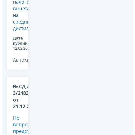
налогового
вычета
на
средние
дистилляты
Дата
публикации:
12.02.2019
Акцизы, -
№ СД-4-
3/24834@
от
21.12.2018
По
вопросу
представления