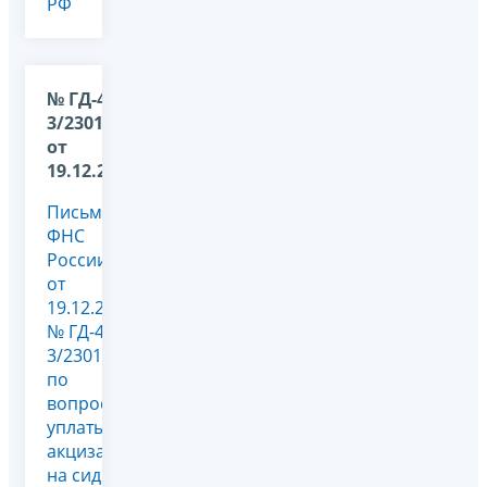
РФ
№ ГД-4-
3/23011@
от
19.12.2013
Письмо
ФНС
России
от
19.12.2013
№ ГД-4-
3/23011@
по
вопросу
уплаты
акциза
на сидр,