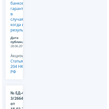
банковской
гарантии
в
случаях,
когда в
результат...
Дата
публикации:
28.06.2013
Акцизы,
Статья
204 НК
РФ
№ ЕД-4-
3/2664@
от