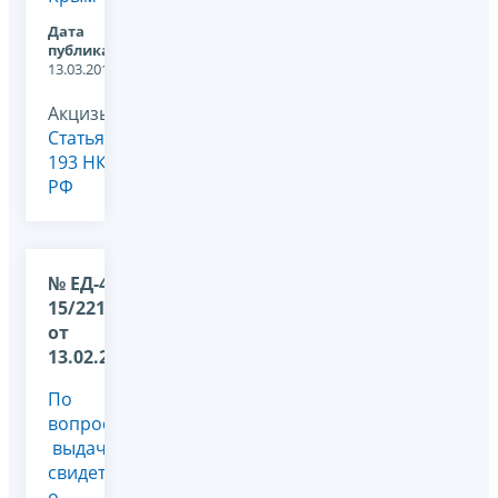
Дата
публикации:
13.03.2015
Акцизы,
Статья
193 НК
РФ
№ ЕД-4-
15/2213@
от
13.02.2015
По
вопросу
выдачи
свидетельства
о