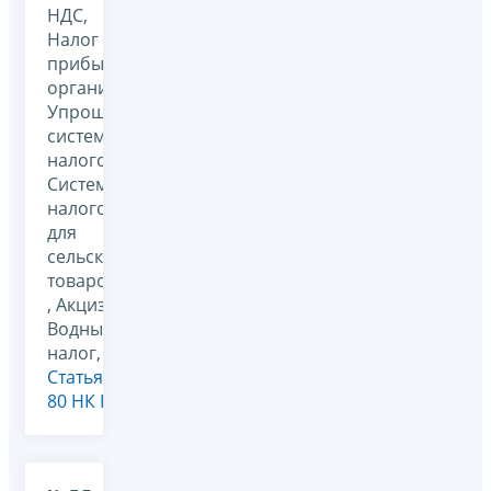
НДС,
Налог на
прибыль
организаций,
Упрощенная
система
налогообложения,
Система
налогообложения
для
сельскохозяйственных
товаропроизводителей
, Акцизы,
Водный
налог,
Статья
80 НК РФ