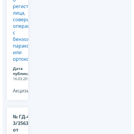
регистрации
лица,
совершающего
операции
с
бензолом,
параксилолом
или
ортоксилолом
Дата
публикации:
16.03.2015
Акцизы, -
№ ГД-4-
3/3563@
от