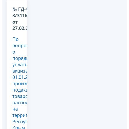
№ ГД-4-
3/3116@
от
27.02.2015
По
вопросу
о
порядке
уплаты
акциза с
01.01.2015
производителями
подакцизных
товаров,
расположенными
на
территории
Республики
Крым