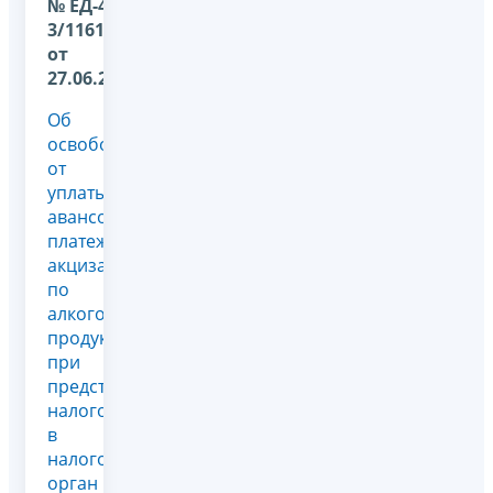
№ ЕД-4-
3/11611@
от
27.06.2013
Об
освобождении
от
уплаты
авансового
платежа
акциза
по
алкогольной
продукции
при
представлении
налогоплательщиком
в
налоговый
орган