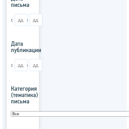
письма
с
по
Дата
публикации
с
по
Категория
(тематика)
письма