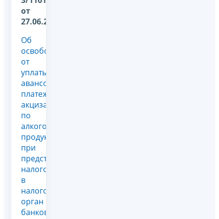
3/11611@
от
27.06.2013
Об
освобождении
от
уплаты
авансового
платежа
акциза
по
алкогольной
продукции
при
представлении
налогоплательщиком
в
налоговый
орган
банковской