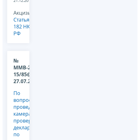
21.12.2018
Акцизы,
Статья
182 НК
РФ
№
ММВ-20-
15/85@ от
27.07.2018
По
вопросу
проведения
камеральной
проверки
декларации
по