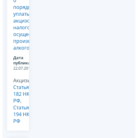
о
порядке
уплаты
акцизов
налогоплательщиками,
осуществляющими
производство
алкогольной...
Дата
публикации:
22.07.2016
Акцизы,
Статья
182 НК
РФ
,
Статья
194 НК
РФ