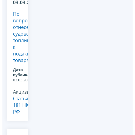
03.03.2014
По
вопросу
отнесения
судового
топлива
к
подакцизным
товарам
Дата
публикации:
03.03.2014
Акцизы,
Статья
181 НК
РФ