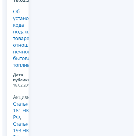
18.02.2013
Об
установлении
кода
подакцизного
товара в
отношении
печного
бытового
топлива
Дата
публикации:
18.02.2013
Акцизы,
Статья
181 НК
РФ
,
Статья
193 НК