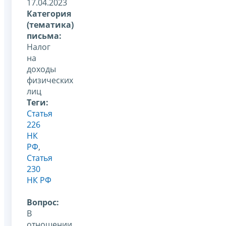
17.04.2023
Категория
(тематика)
письма:
Налог
на
доходы
физических
лиц
Теги:
Статья
226
НК
РФ
,
Статья
230
НК РФ
Вопрос:
В
отношении