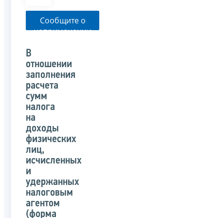
Сообщите о
неприменении
налоговым
органом
В
указанного
отношении
письма
заполнения
расчета
сумм
налога
на
доходы
физических
лиц,
исчисленных
и
удержанных
налоговым
агентом
(форма