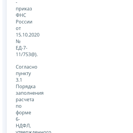
-
приказ
ФНС
России
от
15.10.2020
№
ЕД-7-
11/753@).
Согласно
пункту
3.1
Порядка
заполнения
расчета
по
форме
6-
НДФЛ,
утвержденного