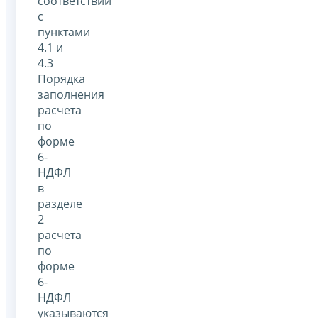
соответствии
с
пунктами
4.1 и
4.3
Порядка
заполнения
расчета
по
форме
6-
НДФЛ
в
разделе
2
расчета
по
форме
6-
НДФЛ
указываются