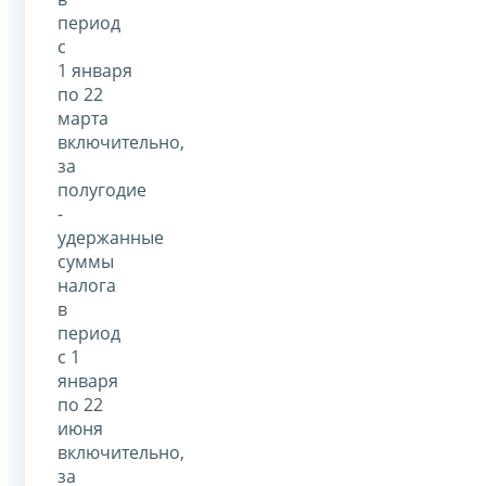
период
с
1 января
по 22
марта
включительно,
за
полугодие
-
удержанные
суммы
налога
в
период
с 1
января
по 22
июня
включительно,
за