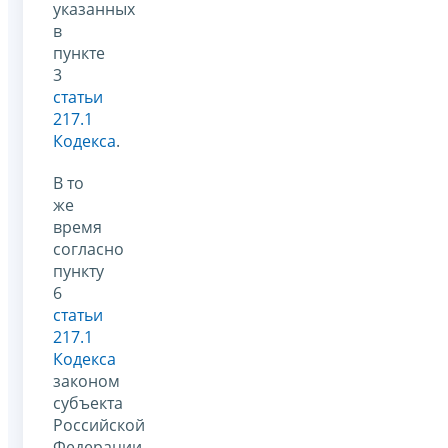
указанных
в
пункте
3
статьи
217.1
Кодекса
.
В то
же
время
согласно
пункту
6
статьи
217.1
Кодекса
законом
субъекта
Российской
Федерации