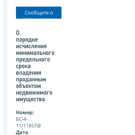
Сообщите о
неприменении
налоговым
органом
О
указанного
порядке
письма
исчисления
минимального
предельного
срока
владения
проданным
объектом
недвижимого
имущества
Номер:
БС-4-
11/11857@
Дата