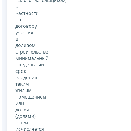
налогоплательщиком,
в
частности,
по
договору
участия
в
долевом
строительстве,
минимальный
предельный
срок
владения
таким
жилым
помещением
или
долей
(долями)
в нем
исчисляется