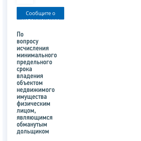
Сообщите о
неприменении
налоговым
органом
По
указанного
вопросу
письма
исчисления
минимального
предельного
срока
владения
объектом
недвижимого
имущества
физическим
лицом,
являющимся
обманутым
дольщиком