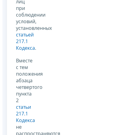
лиц
при
соблюдении
условий,
установленных
статьей
217.1
Кодекса
.
Вместе
с тем
положения
абзаца
четвертого
пункта
2
статьи
217.1
Кодекса
не
распространяются