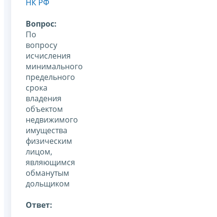
НК РФ
Вопрос:
По
вопросу
исчисления
минимального
предельного
срока
владения
объектом
недвижимого
имущества
физическим
лицом,
являющимся
обманутым
дольщиком
Ответ: