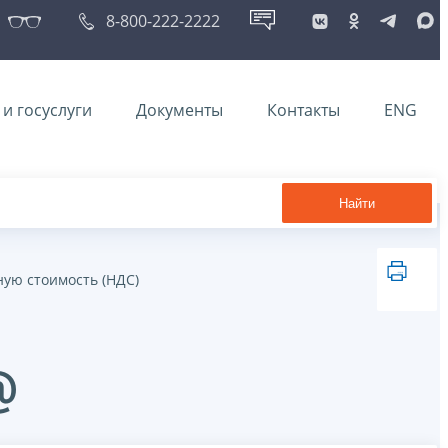
8-800-222-2222
и госуслуги
Документы
Контакты
ENG
Найти
ную стоимость (НДС)
@