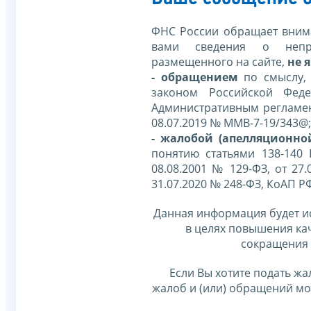
ФНС России обращает внима
вами сведения о непр
размещенного на сайте,
не я
- обращением
по смыслу,
законом Российской Фед
Административным регламе
08.07.2019 № ММВ-7-19/343@;
- жалобой (апелляционно
понятию статьями 138-140
08.08.2001 № 129-ФЗ, от 27.
31.07.2020 № 248-ФЗ, КоАП Р
Данная информация будет и
в целях повышения ка
сокращения 
Если Вы хотите подать жа
жалоб и (или) обращений м