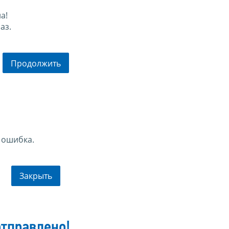
а!
аз.
Продолжить
 ошибка.
Закрыть
тправлено!