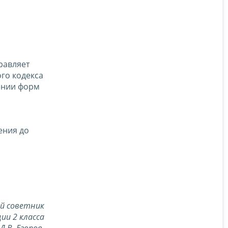
равляет
го кодекса
ении форм
ения до
й советник
ии 2 класса
Д.В. Егоров