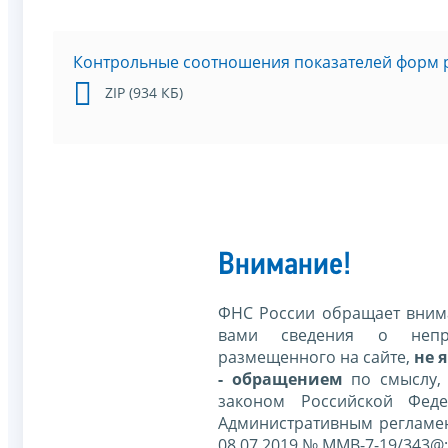
Контрольные соотношения показателей форм 
ZIP (934 КБ)
Внимание!
ФНС России обращает внима
вами сведения о непр
размещенного на сайте,
не я
- обращением
по смыслу,
законом Российской Фед
Административным регламе
08.07.2019 № ММВ-7-19/343@;