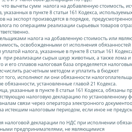
что вычеты сумм налога на добавленную стоимость, и
указанных в пункте 8 статьи 161 Кодекса, используемых
ров на экспорт производятся в порядке, предусмотренн
 налога по операциям реализации сырьевых товаров отра
ответственно.
тельщиками налога на добавленную стоимость или явл
оимость, освобожденными от исполнения обязанностей
платой налога, указанные в пункте 8 статьи 161 Кодекс
а при реализации сырых шкур животных, а также лома и
о и его сплавов налоговая база определяется налоговы
исчислить расчетным методом и уплатить в бюджет
от того, исполняют ли они обязанности налогоплательщи
ые обязанности, установленные главой 21 Кодекса.
ица, указанные в пункте 8 статьи 161 Кодекса, обязаны п
ветствующую налоговую декларацию по установленному ф
налам связи через оператора электронного документо
о за истекшим налоговым периодом, если иное не преду
я налоговой декларации по НДС при исполнении обяза
льными предпринимателями, не являющимися