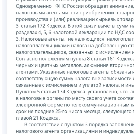
Одновременно ФНС России обращает внимание, 
налоговыми агентами при приобретении товаров, 
производства и (или) реализации сырьевых това
3 статьи 172 Кодекса. В этой связи вычеты сумм
разделах 4, 5, 6 налоговой декларации по НДС со
3. Налоговые агенты, не являющиеся налогопла
налогоплательщиками налога на добавленную ст
налогоплательщиков, связанных с исчислением и у
Согласно положениям пункта 8 статьи 161 Кодекс
черных и цветных металлов, алюминия вторичног
агентами. Указанные налоговые агенты обязаны 
соответствующую сумму налога вне зависимости 
связанные с исчислением и уплатой налога, и ин
Пунктом 5 статьи 174 Кодекса установлено, что л
в налоговые органы по месту своего учета соот
электронной форме по телекоммуникационным ка
срок не позднее 25-го числа месяца, следующег
главой 21 Кодекса.
В соответствии с пунктом 3 порядка заполнени
налогового агента организациями и индивидуа