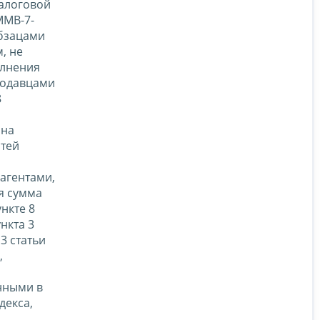
налоговой
ММВ-7-
абзацами
, не
олнения
родавцами
8
 на
стей
 агентами,
я сумма
нкте 8
нкта 3
3 статьи
,
нными в
одекса,