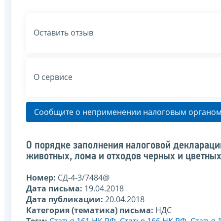
Оставить отзыв
О сервисе
Сообщите о неприменении налоговым органом
О порядке заполнения налоговой деклараци
животных, лома и отходов черных и цветных
Номер:
СД-4-3/7484@
Дата письма:
19.04.2018
Дата публикации:
20.04.2018
Категория (тематика) письма:
НДС
Теги:
Статья 161 НК РФ
,
Статья 166 НК РФ
,
Статья 