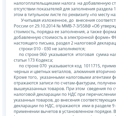
налогоплательщиками налога на добавленную сто
отсутствии показателей для заполнения раздела 1
этом в титульном листе по реквизиту «по месту на
Учитывая изложенное, до внесения соответств
России от 29.10.2014 № ММВ-7-3/558@ «Об утвер
стоимость, порядка ее заполнения, а также форм
добавленную стоимость в электронной форме» Ф
настоящего письма, раздел 2 налоговой деклара
строки 010 - 030 не заполняются;
по строке 060 указывается итоговая сумма налог
статьи 173 Кодекса;
по строке 070 указывается код 1011715, приме
черных и цветных металлов, алюминия вторичног
Кроме того, указанными налоговыми агентами фо
отражаются записи по счетам-фактурам, получе
вышеуказанных товаров. При этом сведения по с
налоговой декларации по НДС при перечислении 
указанных товаров, до внесения соответствующи
декларации по НДС, отражаются ими в разделе 9
применении вычетов в установленном порядке. В