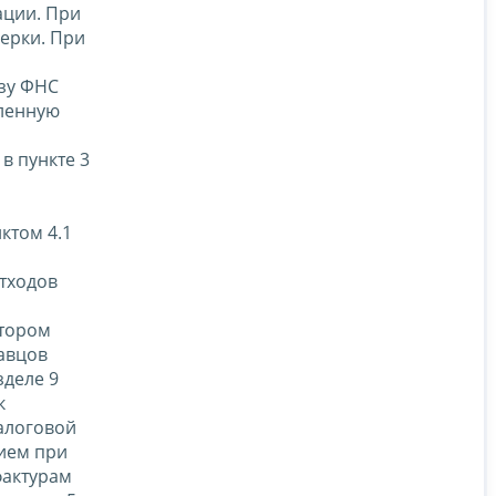
ации. При
черки. При
зу ФНС
вленную
в пункте 3
ктом 4.1
тходов
отором
авцов
зделе 9
к
алоговой
ием при
фактурам