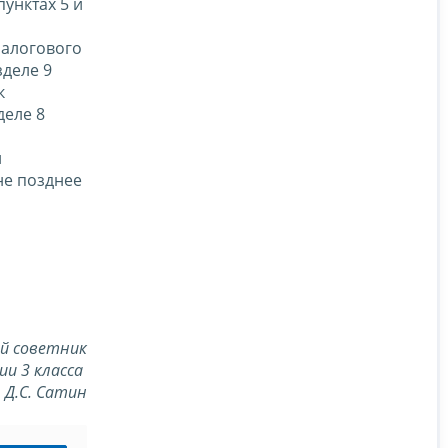
унктах 5 и
налогового
зделе 9
ок
деле 8
и
не позднее
й советник
класса
Д.С. Сатин