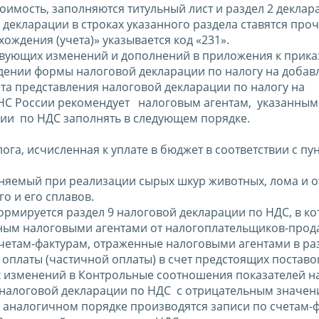
имость, заполняются титульный лист и раздел 2 деклар
 декларации в строках указанного раздела ставятся про
хождения (учета)» указывается код «231».
ующих изменений и дополнений в приложения к прика
ждении формы налоговой декларации по налогу на доба
ата представления налоговой декларации по налогу на
НС России рекомендует налоговым агентам, указанным 
ции по НДС заполнять в следующем порядке.
а, исчисленная к уплате в бюджет в соответствии с пун
няемый при реализации сырых шкур животных, лома и о
о и его сплавов.
рмируется раздел 9 налоговой декларации по НДС, в к
нным налоговыми агентами от налогоплательщиков-прод
четам-фактурам, отраженные налоговыми агентами в ра
оплаты (частичной оплаты) в счет предстоящих поставо
х изменений в Контрольные соотношения показателей н
 налоговой декларации по НДС с отрицательным значен
 аналогичном порядке производятся записи по счетам-