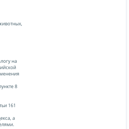
животных,
логу на
сийской
именения
ункте 8
тьи 161
екса, а
елями.