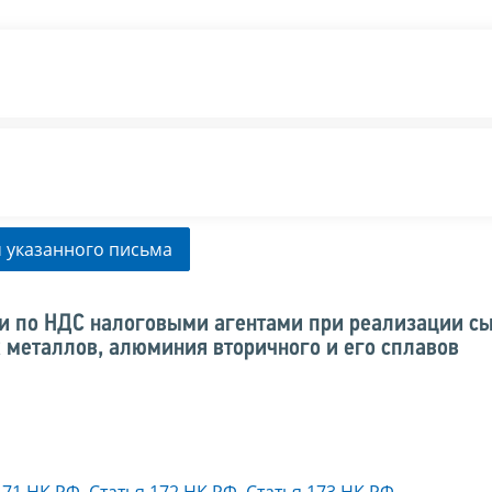
 указанного письма
и по НДС налоговыми агентами при реализации с
 металлов, алюминия вторичного и его сплавов
171 НК РФ
,
Статья 172 НК РФ
,
Статья 173 НК РФ