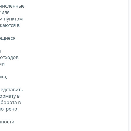
счисленные
 для
ом пунктом
жаются в
яющиеся
а.
 отходов
ми
ка,
редставить
ормату в
оборота в
смотрено
нности