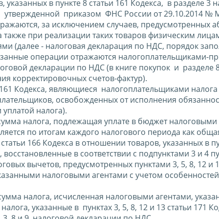
указанных в пункте 8 статьи 161 Кодекса, в разделе 3 
, утвержденной приказом ФНС России от 29.10.2014 № 
тражаются, за исключением случаев, предусмотренных 
 а также при реализации таких товаров физическим лицам
 (далее - налоговая декларация по НДС, порядок зап
указанные операции отражаются налогоплательщиками-п
алоговой декларации по НДС (в книге покупок и разделе 
ния корректировочных счетов-фактур).
ьи 161 Кодекса, являющиеся налогоплательщиками налога
плательщиков, освобожденных от исполнения обязанно
 уплатой налога).
а сумма налога, подлежащая уплате в бюджет налоговыми
деляется по итогам каждого налогового периода как обща
 статьи 166 Кодекса в отношении товаров, указанных в пу
, восстановленные в соответствии с подпунктами 3 и 4 пу
говых вычетов, предусмотренных пунктами 3, 5, 8, 12 и 1
указанными налоговыми агентами с учетом особенностей
умма налога, исчисленная налоговыми агентами, указа
налога, указанные в пунктах 3, 5, 8, 12 и 13 статьи 171 К
3, 8 и 9 налоговой декларации по НДС.