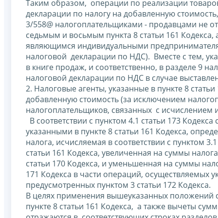
Таким образом, операции по реализации товаров, 
декларации по налогу на добавленную стоимость
3/558@ налогоплательщиками - продавцами не о
седьмым и восьмым пункта 8 статьи 161 Кодекса,
являющимся индивидуальными предпринимателями
налоговой декларации по НДС). Вместе с тем, 
в книге продаж, и соответственно, в разделе 9 н
налоговой декларации по НДС в случае выставле
2. Налоговые агенты, указанные в пункте 8 стат
добавленную стоимость (за исключением налого
налогоплательщиков, связанных с исчислением и
В соответствии с пунктом 4.1 статьи 173 Кодекс
указанными в пункте 8 статьи 161 Кодекса, опре
налога, исчисляемая в соответствии с пунктом 3.1
статьи 161 Кодекса, увеличенная на суммы налога
статьи 170 Кодекса, и уменьшенная на суммы нало
171 Кодекса в части операций, осуществляемых 
предусмотренных пунктом 3 статьи 172 Кодекса.
В целях применения вышеуказанных положений с
пункте 8 статьи 161 Кодекса, а также вычеты сумм 
отражаются в соответствующих строках разделов 