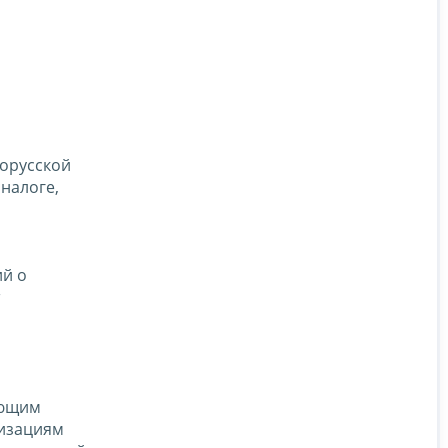
лорусской
налоге,
ий о
ающим
низациям