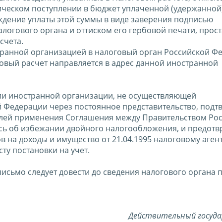
ическом поступлении в бюджет уплаченной (удержанной
ждение уплаты этой суммы в виде заверения подписью
налогового органа и оттиском его гербовой печати, про
счета.
транной организацией в налоговый орган Российской Ф
овый расчет направляется в адрес данной иностранной
ии иностранной организации, не осуществляющей
й Федерации через постоянное представительство, подт
целей применения Соглашения между Правительством Ро
сь об избежании двойного налогообложения, и предот
в на доходы и имущество от 21.04.1995 налоговому аген
ту постановки на учет.
исьмо следует довести до сведения налогового органа п
Действительный госуд