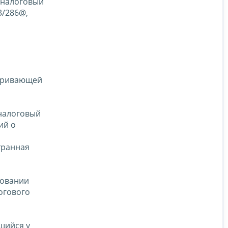
в налоговый
3/286@,
атривающей
 налоговый
ий о
транная
новании
огового
щийся у