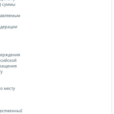
) суммы
ставляемым
едерации
верждения
ссийской
вращения
ту
о месту
арственный