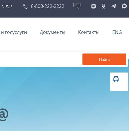
8-800-222-2222
и госуслуги
Документы
Контакты
ENG
Найти
1@