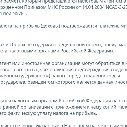
й расчет), который представляется налоговым агентом 
ержденной Приказом МНС России от 14.04.2004 NСАЭ-3-2
4 под N5781.
алога на прибыль (доходы) подтверждается платежными
гах и сборах не содержит специальной нормы, предусм
ета налоговыми органами Российской Федерации.
агент или иностранная организация могут обратиться в
гового агента в целях получения подтверждения сведен
аченном (удержанном) налоге, предназначенного для
осударства, резидентом которого является данная инос
одится налоговым органом Российской Федерации на ос
странной организации с приложением к нему копий Нал
го фактическую уплату налога на прибыль.
ляет сведения, указанные в Налоговом расчете, с имею