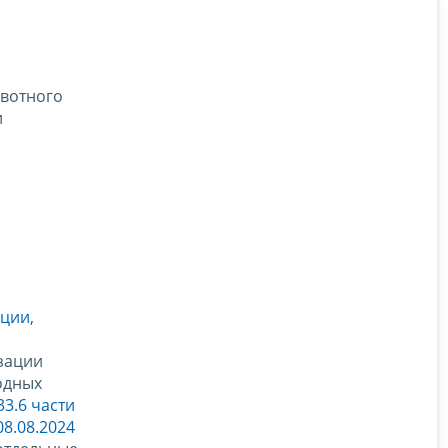
ивотного
и
ации
,
изации
одных
33.6 части
8.08.2024