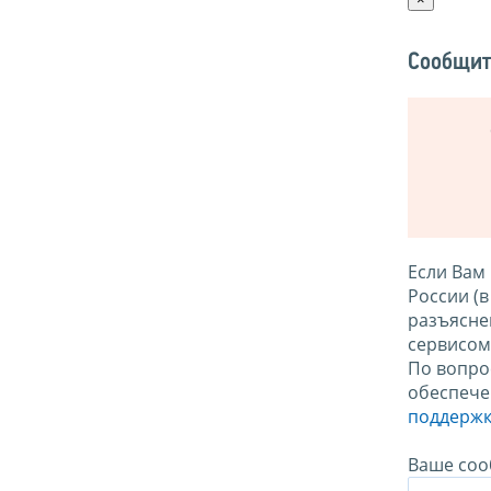
Сообщит
Если Вам
России (
разъясне
сервисо
По вопро
обеспече
поддержк
Ваше соо