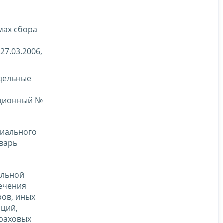
мах сбора
7.03.2006,
тдельные
ационный №
циального
нварь
альной
ечения
ров, иных
аций,
траховых