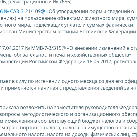
06, регистрационный № 7656);
06 № САЭ-3-21/109@
«Об утверждении формы сведений о
ениях) на пользование объектами животного мира, сум
отного мира, подлежащих уплате, и суммах фактически
рирован Министерством юстиции Российской Федерации 2
 17.04.2017 № ММВ-7-3/315@ «О внесении изменений в о
тмены обязательности печати хозяйственных обществ»
ом юстиции Российской Федерации 16.06.2017, регистр
упает в силу по истечении одного месяца со дня его офи
5 и применяется начиная с представления сведений за я
приказа возложить на заместителя руководителя Федер
вопросы методологического и организационного обесп
м исчисления в соответствующий бюджет налогов и сбо
ем транспортного налога, налога на имущество организ
земельного налога, налога на доходы физических лиц, с