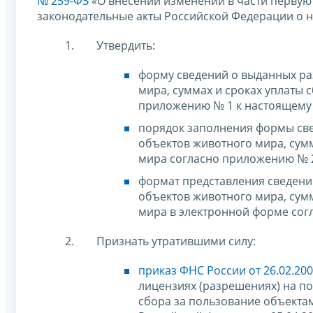
№ 259-ФЗ
«О внесении изменений в части первую
законодательные акты Российской Федерации о н
Утвердить:
форму сведений о выданных ра
мира, суммах и сроках уплаты 
приложению № 1 к настоящему 
порядок заполнения формы све
объектов животного мира, сум
мира согласно приложению № 2
формат представления сведени
объектов животного мира, сум
мира в электронной форме сог
Признать утратившими силу:
приказ ФНС России от 26.02.20
лицензиях (разрешениях) на п
сбора за пользование объекта