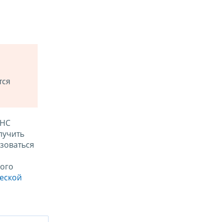
тся
ФНС
лучить
зоваться
ого
ческой