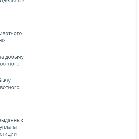
отдельные
животного
но
на добычу
ивотного
бычу
ивотного
 выданных
 уплаты
юстиции