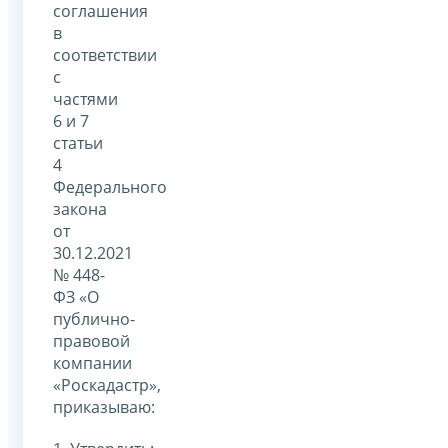
соглашения
в
соответствии
с
частями
6 и 7
статьи
4
Федерального
закона
от
30.12.2021
№ 448-
ФЗ «О
публично-
правовой
компании
«Роскадастр»,
приказываю: