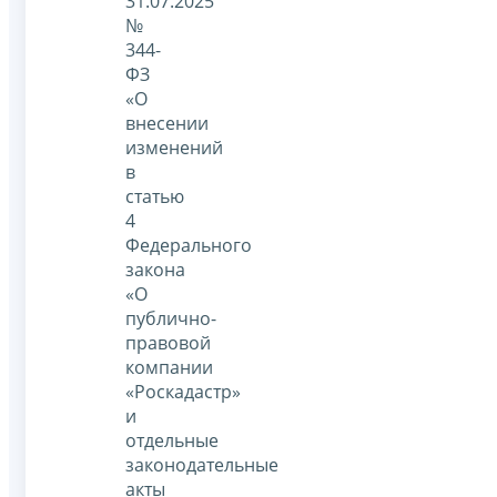
31.07.2025
№
344-
ФЗ
«О
внесении
изменений
в
статью
4
Федерального
закона
«О
публично-
правовой
компании
«Роскадастр»
и
отдельные
законодательные
акты