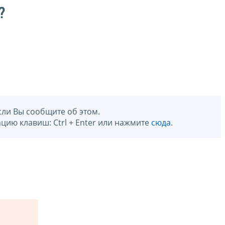
?
сли Вы сообщите об этом.
цию клавиш: Ctrl + Enter или нажмите
сюда
.