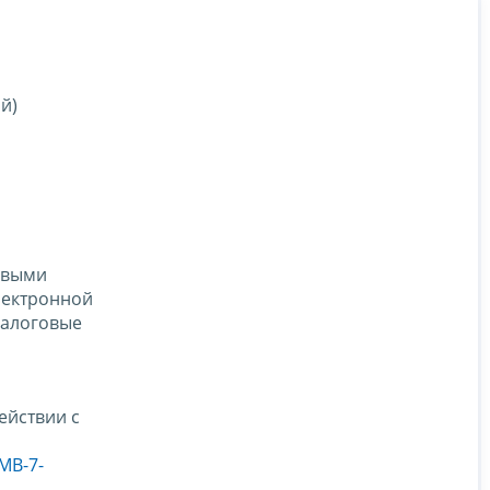
й)
овыми
лектронной
налоговые
ействии с
МВ-7-