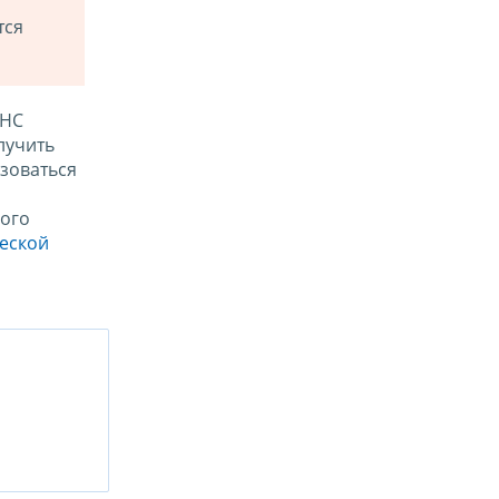
тся
ФНС
лучить
зоваться
ого
ческой