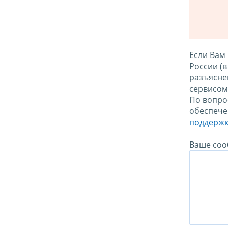
Если Вам
России (
разъясне
сервисо
По вопро
обеспече
поддержк
Ваше соо