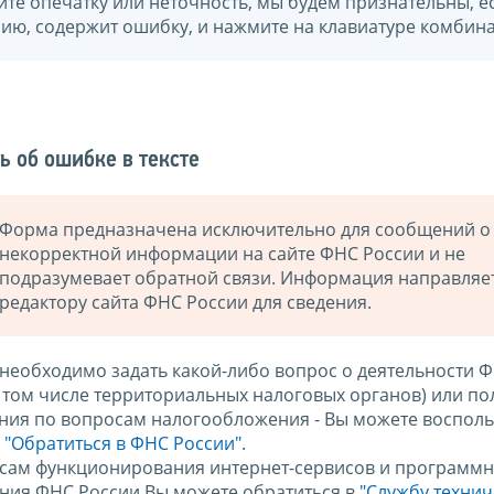
йте опечатку или неточность, мы будем признательны, е
нию, содержит ошибку, и нажмите на клавиатуре комбина
ь об ошибке в тексте
Форма предназначена исключительно для сообщений о
некорректной информации на сайте ФНС России и не
подразумевает обратной связи. Информация направляе
редактору сайта ФНС России для сведения.
 необходимо задать какой-либо вопрос о деятельности 
в том числе территориальных налоговых органов) или по
ния по вопросам налогообложения - Вы можете восполь
м
"Обратиться в ФНС России"
.
сам функционирования интернет-сервисов и программн
ния ФНС России Вы можете обратиться в
"Службу техни