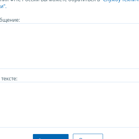
и".
бщение:
тексте: