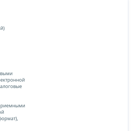
й)
овыми
лектронной
налоговые
 приемными
ой
ормат),