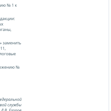
ию № 1 к
дакции:
ых
рганы,
» заменить
11,
алоговые
ложению №
едеральной
вой службы
Д.В. Егоров