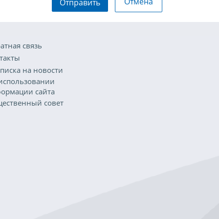
Отмена
Отправить
атная связь
такты
писка на новости
использовании
ормации сайта
ественный совет