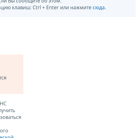
сли Вы сообщите об этом.
цию клавиш: Ctrl + Enter или нажмите
сюда
.
тся
ФНС
лучить
зоваться
ого
ческой