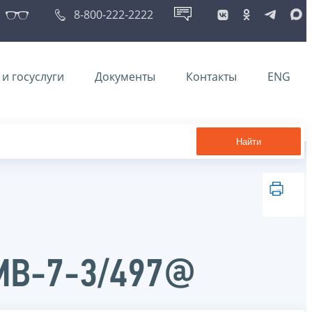
8-800-222-2222
и госуслуги
Документы
Контакты
ENG
Найти
ММВ-7-3/497@