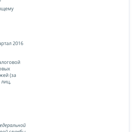
оящему
артал 2016
алоговой
овых
жей (за
 лиц,
едеральной
вой службы