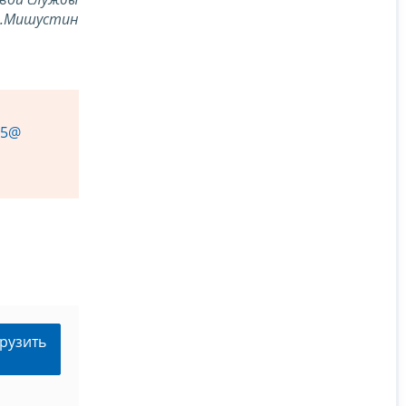
В.Мишустин
05@
рузить