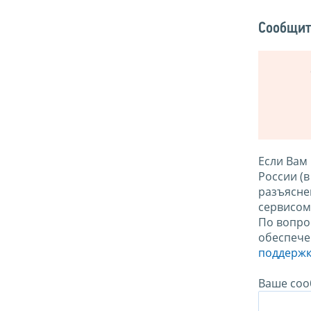
Сообщит
Если Вам
России (
разъясне
сервисо
По вопро
обеспече
поддержк
Ваше соо