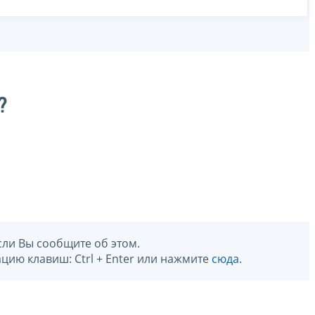
?
сли Вы сообщите об этом.
цию клавиш: Ctrl + Enter или нажмите
сюда
.