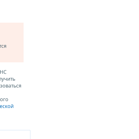
тся
ФНС
лучить
зоваться
ого
ческой