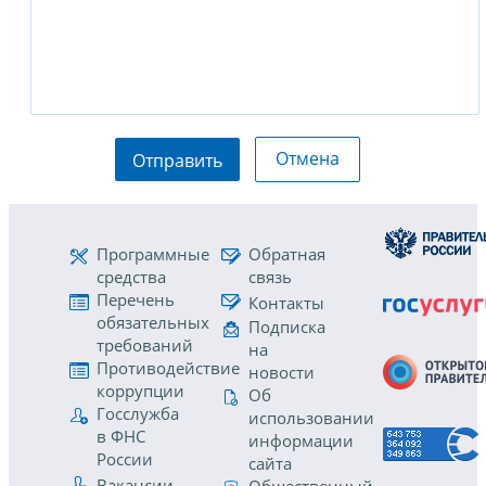
Отмена
Отправить
Программные
Обратная
средства
связь
Перечень
Контакты
обязательных
Подписка
требований
на
Противодействие
новости
коррупции
Об
Госслужба
использовании
в ФНС
информации
России
сайта
Вакансии