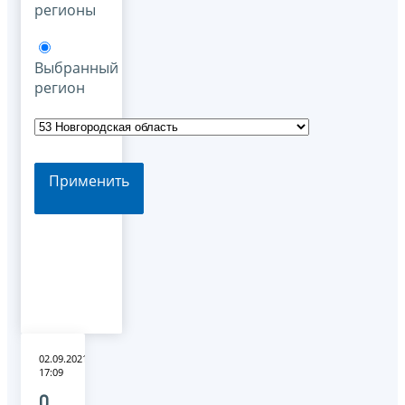
регионы
Выбранный
регион
Применить
02.09.2021
17:09
О