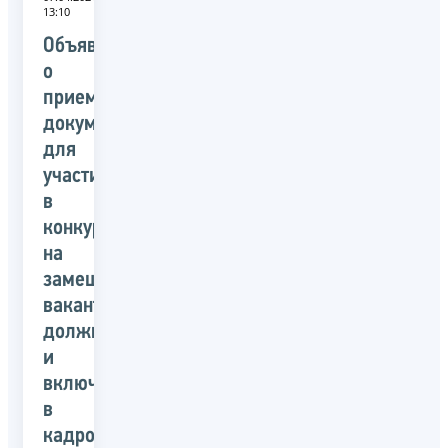
13:10
Объявление
о
приеме
документов
для
участия
в
конкурсе
на
замещение
вакантных
должностей
и
включение
в
кадровый