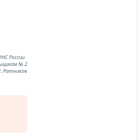
ФНС России
ьщикам № 2
В. Ратников