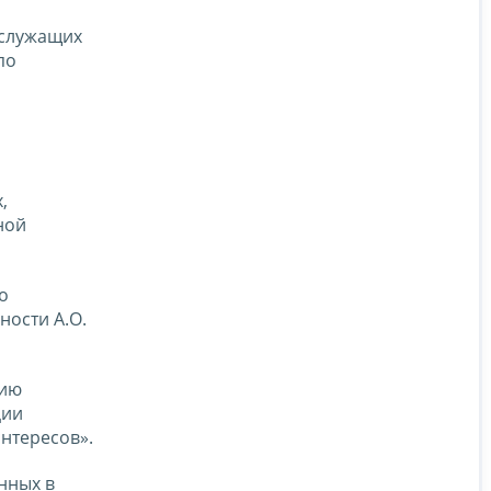
 служащих
по
,
ной
о
ности А.О.
нию
ции
нтересов».
нных в