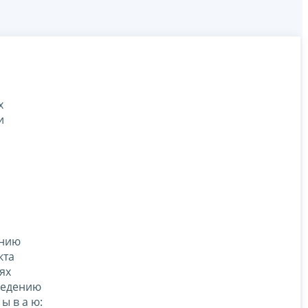
х
и
ению
кта
ях
ведению
ы в а ю: