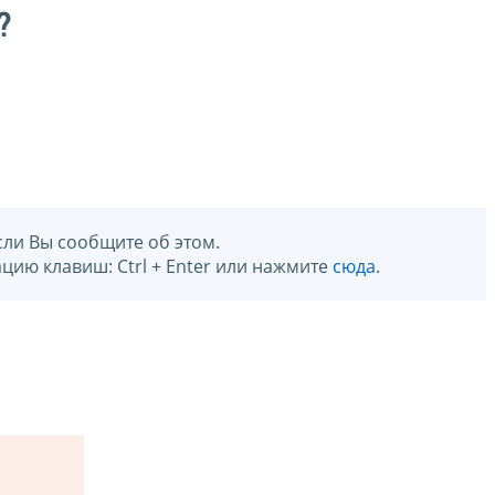
?
сли Вы сообщите об этом.
цию клавиш: Ctrl + Enter или нажмите
сюда
.