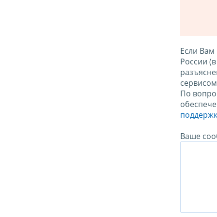
Если Вам
России (
разъясне
сервисо
По вопро
обеспече
поддержк
Ваше соо