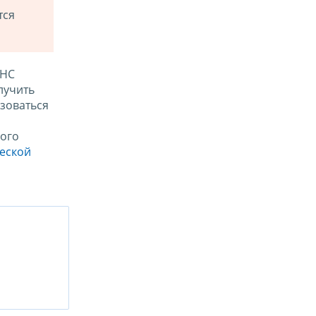
тся
ФНС
лучить
зоваться
ого
ческой