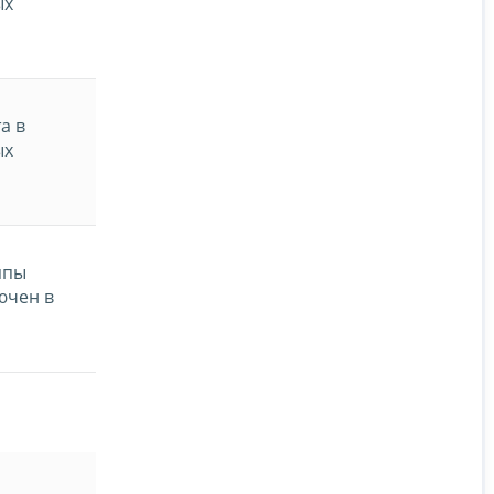
ых
а в
ых
ппы
ючен в