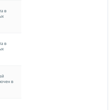
та в
ых
та в
ых
ей
лючен в