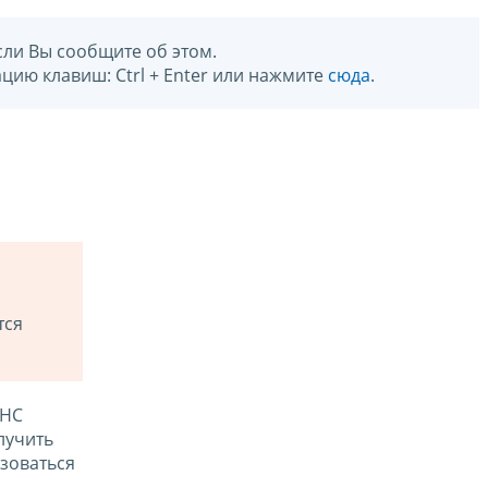
сли Вы сообщите об этом.
цию клавиш: Ctrl + Enter или нажмите
сюда
.
тся
ФНС
лучить
зоваться