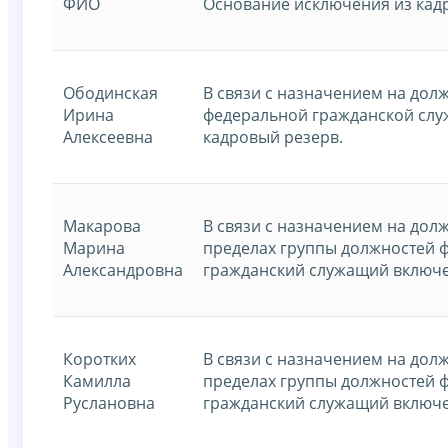
ФИО
Основание исключения из кад
Ободинская
В связи с назначением на дол
Ирина
федеральной гражданской слу
Алексеевна
кадровый резерв.
Макарова
В связи с назначением на дол
Марина
пределах группы должностей 
Александровна
гражданский служащий включе
Коротких
В связи с назначением на дол
Камилла
пределах группы должностей 
Руслановна
гражданский служащий включе