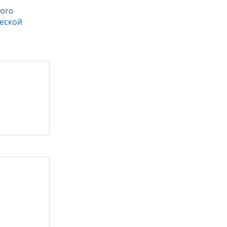
ого
ческой