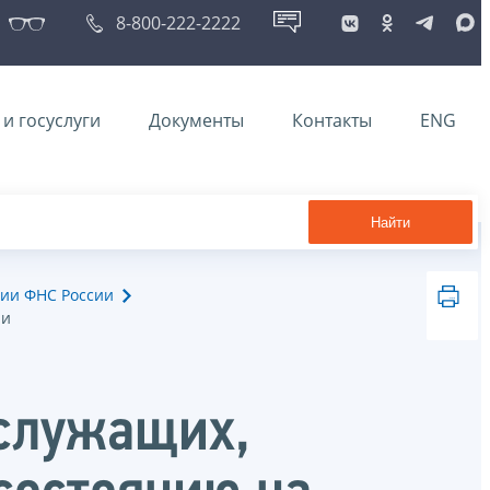
8-800-222-2222
и госуслуги
Документы
Контакты
ENG
Найти
ии ФНС России
ии
 служащих,