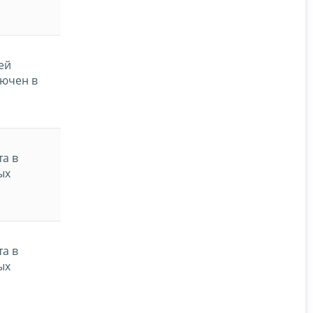
ей
лючен в
та в
ых
та в
ых