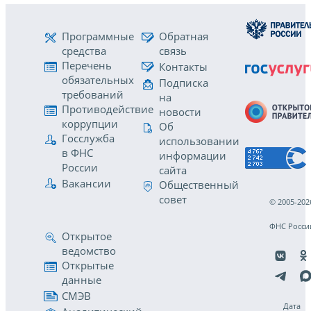
Программные
Обратная
средства
связь
Перечень
Контакты
обязательных
Подписка
требований
на
Противодействие
новости
коррупции
Об
Госслужба
использовании
в ФНС
информации
России
сайта
Вакансии
Общественный
совет
© 2005-202
ФНС Росси
Открытое
ведомство
Открытые
данные
СМЭВ
Дата